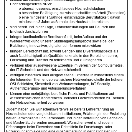
Hochschulgesetzes NRW:
o abgeschlossenes, einschlägiges Hochschulstudium
o besondere Befähigung zur wissenschaftlichen Arbeit (Promotion)
o eine mindestens 5jährige, einschlägige Berufstätigkeit, davon
mindestens 3 Jahre außerhalb des Hochschulbereiches
sind bereit und in der Lage, Lehrveranstaltungen auf Deutsch und
Englisch durchzuführen
bringen kontinuierliche Bereitschaft mit, beim Aufbau und der
Weiterentwicklung unserer Studiengangsangebote sowie bei der
Etablierung innovativer, digitaler Lehrformen mitzuwirken
bringen Bereitschaft mit, sowohl Gender- und Diversitätsaspekte als
auch Nachhaltigkeit als Qualitätsmerkmale in den Bereichen Lehre,
Forschung und Transfer zu reflektieren und zu integrieren
verfügen über ausgewiesene Expertise im Bereich der Computernetze,
der IT-Sicherheit und der Netzwerksicherheit
verfügen zusätzlich über ausgewiesene Expertise in mindestens einem
der folgenden Themengebiete: sichere Netzwerkprotokolle der höheren
OSI-Schichten, Sicherheit von Webanwendungen, IoT-Security,
Authentifizierungs- und Autorisierungsverfahren
können eine mehrjährige berufliche Praxis und Publikationen auf
wissenschaftlichen Konferenzen und/oder Fachzeitschriften zu Themen
der Netzwerksicherheit vorweisen
Zudem haben Sie wünschenswerterweise bereits Lehrerfahrung an
Hochschulen oder vergleichbaren Institutionen, Erfahrung in der Erstellung
neuer Lernkonzepte und Lerninhalte und in der Betreuung von Bachelor-
und Master-Studierenden gesammelt. Wünschenswert sind zudem
Erfahrungen beim Einwerben von Drittmitteln für Forschungs- oder
Entwicklungsprojekte und eine gute Vernetzung in der nationalen und